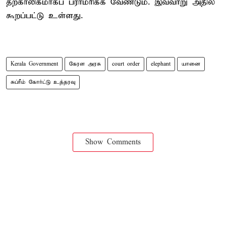
தற்காலிகமாகப் பராமரிக்க வேண்டும். இவ்வாறு அதில்
கூறப்பட்டு உள்ளது.
Kerala Government
கேரள அரசு
court order
elephant
யானை
சுப்ரீம் கோர்ட்டு உத்தரவு
Show Comments