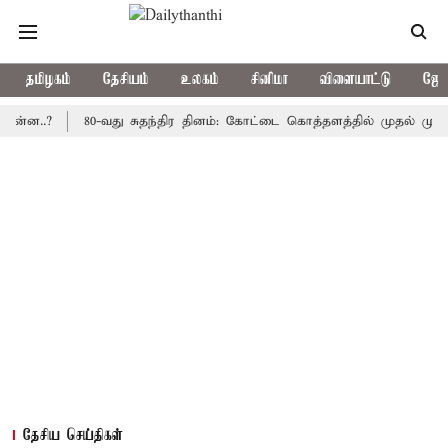
தமிழகம்
தேசியம்
உலகம்
சினிமா
விளையாட்டு
ஜோத
?
80-வது சுதந்திர தினம்: கோட்டை கொத்தளத்தில் முதல் முறையாக தே
தேசிய செய்திகள்