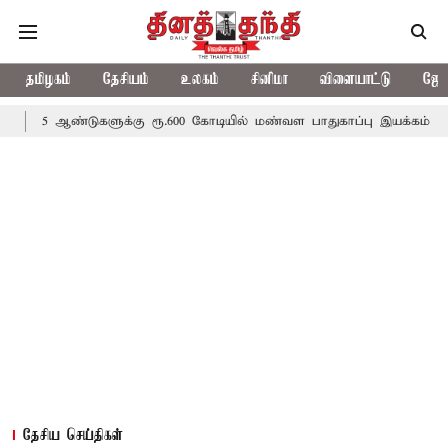
தமிழகம்
தேசியம்
உலகம்
சினிமா
விளையாட்டு
ஜோத
்டுகளுக்கு ரூ.600 கோடியில் மண்வள பாதுகாப்பு இயக்கம்
விவசாயிகள
தேசிய செய்திகள்