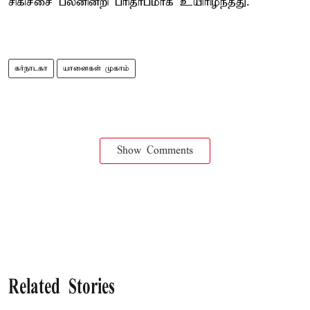
சிகிச்சை பலனின்றி பரிதாபமாக உயிரிழந்தது.
கர்நாடகா
யானைகள் முகாம்
Show Comments
Related Stories