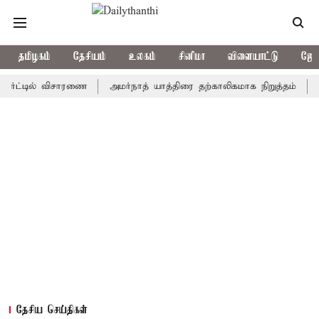
தமிழகம்
தேசியம்
உலகம்
சினிமா
விளையாட்டு
ஜோத
டில் விசாரணை
அமர்நாத் யாத்திரை தற்காலிகமாக நிறுத்தம்
இமாச்சல
தேசிய செய்திகள்