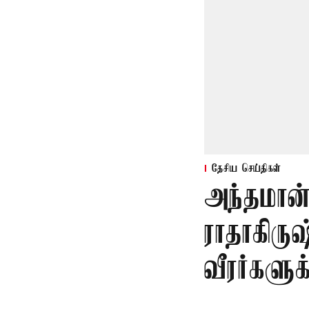
தேசிய செய்திகள்
அந்தமான
ராதாகிரு
வீரர்களு