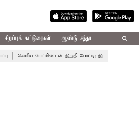
சிறப்புக் கட்டுரைகள்
ஆண்டு சந்தா
கொரிய பேட்மிண்டன் இறுதி போட்டி; இந்திய வீராங்கனை சாம்ப