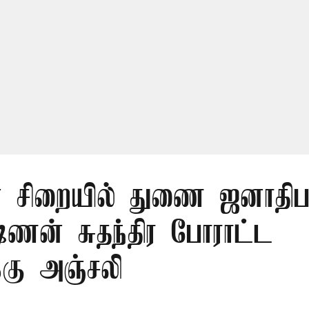
் சிறையில் துணை ஜனாதிபதி
ஷ்ணன் சுதந்திர போராட்ட
க்கு அஞ்சலி