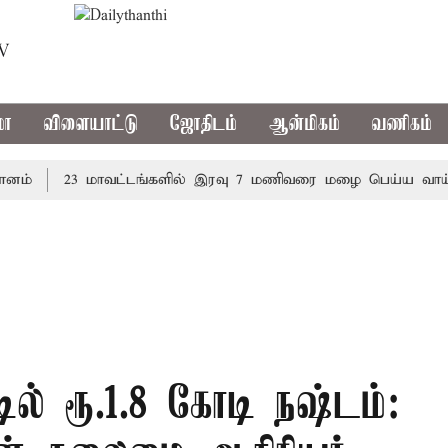
TV
மா
விளையாட்டு
ஜோதிடம்
ஆன்மிகம்
வணிகம்
23 மாவட்டங்களில் இரவு 7 மணிவரை மழை பெய்ய வாய்ப்பு
டில் ரூ.1.8 கோடி நஷ்டம்: