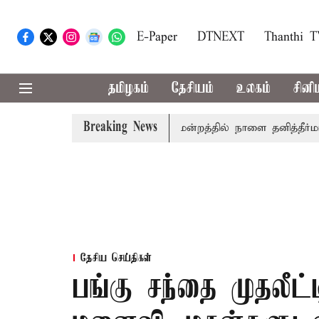
E-Paper
DTNEXT
Thanthi 
தமிழகம்
தேசியம்
உலகம்
சினி
Breaking News
லில் தமிழ்த்தாய் வாழ்த்து: சட்டமன்றத்தில் நாளை தனித்தீர்மானம்
தேசிய செய்திகள்
பங்கு சந்தை முதலீட்