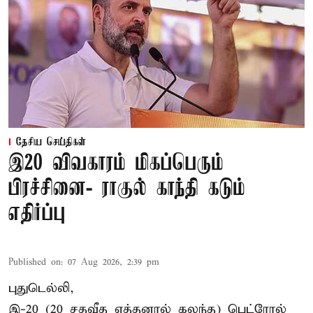
தேசிய செய்திகள்
இ20 விவகாரம் மிகப்பெரும்
பிரச்சினை- ராகுல் காந்தி கடும்
எதிர்ப்பு
Published on
:
07 Aug 2026, 2:39 pm
புதுடெல்லி,
இ-20 (20 சதவீத எத்தனால் கலந்த) பெட்ரோல்