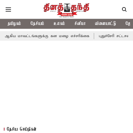
தமிழகம்
தேசியம்
உலகம்
சினிமா
விளையாட்டு
ஜோத
ட்டங்களுக்கு கன மழை எச்சரிக்கை
புதுச்சேரி சட்டசபையில் வரும் 
தேசிய செய்திகள்