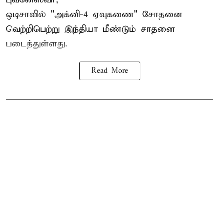
ஒடிசாவில் "அக்னி-4 ஏவுகணை" சோதனை
வெற்றிபெற்று இந்தியா மீண்டும் சாதனை
படைத்துள்ளது.
Read More