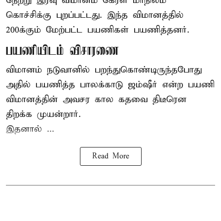
நேற்று இரவு
விமானம்
கேரள மாநிலம்
கொச்சிக்கு புறப்பட்டது. இந்த விமானத்தில்
200க்கும் மேற்பட்ட பயணிகள் பயணித்தனர்.
பயணியிடம் விசாரணை
விமானம் நடுவானில் பறந்துகொண்டிருந்தபோது
அதில் பயணித்த பாலக்காடு ஜம்ஷீர் என்ற பயணி
விமானத்தின் அவசர கால கதவை திடீரென
திறக்க முயன்றார்.
இதனால் ...
Read More