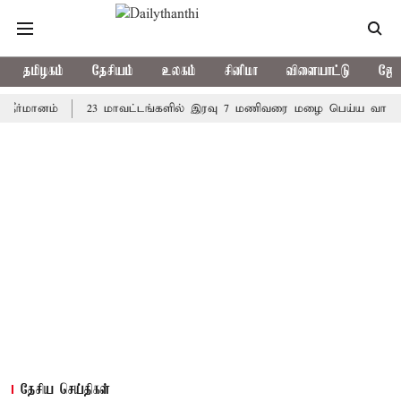
தமிழகம்
தேசியம்
உலகம்
சினிமா
விளையாட்டு
ஜோத
னம்
23 மாவட்டங்களில் இரவு 7 மணிவரை மழை பெய்ய வாய்ப்பு
தேசிய செய்திகள்