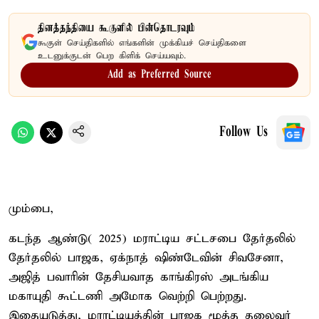
தினத்தந்தியை கூகுளில் பின்தொடரவும்
கூகுள் செய்திகளில் எங்களின் முக்கியச் செய்திகளை
உடனுக்குடன் பெற கிளிக் செய்யவும்.
Add as Preferred Source
Follow Us
மும்பை,
கடந்த ஆண்டு( 2025) மராட்டிய சட்டசபை தேர்தலில்
தேர்தலில் பாஜக, ஏக்நாத் ஷிண்டேவின் சிவசேனா,
அஜித் பவாரின் தேசியவாத காங்கிரஸ் அடங்கிய
மகாயுதி கூட்டணி அமோக வெற்றி பெற்றது.
இதையடுத்து, மராட்டியத்தின் பாஜக மூத்த தலைவர்