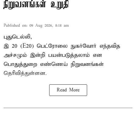
நிறுவனங்கள் உறுதி
Published on
:
09 Aug 2026, 8:18 am
புதுடெல்லி,
இ 20 (E20) பெட்ரோலை நுகர்வோர் எந்தவித
அச்சமும் இன்றி பயன்படுத்தலாம் என
பொதுத்துறை எண்ணெய் நிறுவனங்கள்
தெரிவித்துள்ளன.
Read More