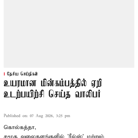
தேசிய செய்திகள்
உயரமான மின்கம்பத்தில் ஏறி
உடற்பயிற்சி செய்த வாலிபர்
Published on
:
07 Aug 2026, 3:25 pm
கொல்கத்தா,
சமூக வலைதளங்களில் '
ரீல்ஸ்
' மற்றும்