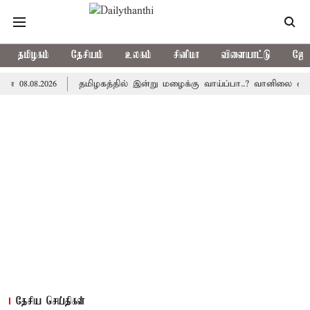
தமிழகம்
தேசியம்
உலகம்
சினிமா
விளையாட்டு
ஜோத
8.2026
தமிழகத்தில் இன்று மழைக்கு வாய்ப்பா..? வானிலை மையம் அப
தேசிய செய்திகள்