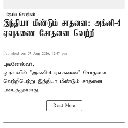
தேசிய செய்திகள்
இந்தியா மீண்டும் சாதனை: அக்னி-4
ஏவுகணை சோதனை வெற்றி
Published on
:
07 Aug 2026, 12:47 pm
புவனேஸ்வர்,
ஒடிசாவில் "அக்னி-4 ஏவுகணை" சோதனை
வெற்றிபெற்று இந்தியா மீண்டும் சாதனை
படைத்துள்ளது.
Read More