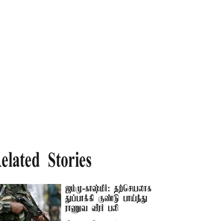
elated Stories
ஜம்மு-காஷ்மீர்: தற்செயலாக
துப்பாக்கி குண்டு பாய்ந்து
ராணுவ வீரர் பலி