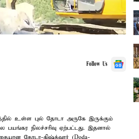
Follow Us
த்தில் உள்ள புல் தோடா அருகே இருக்கும்
லை பயங்கர நிலச்சரிவு ஏற்பட்டது. இதனால்
பாதையான தோடா-கிஷ்த்வார் (Doda-