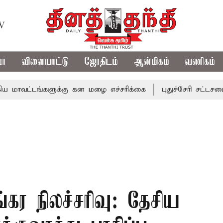
TV
மா
விளையாட்டு
ஜோதிடம்
ஆன்மிகம்
வணிகம்
டங்களுக்கு கன மழை எச்சரிக்கை
புதுச்சேரி சட்டசபையில் வ
்கர நிலச்சரிவு: தேசிய