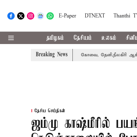
E-Paper
DTNEXT
Thanthi 
தமிழகம்
தேசியம்
உலகம்
சினி
Breaking News
 வாபஸ் பெற்றார் சங்கீதா
கோவை, தேனி,நீலகிரி ஆகிய மாவட்
தேசிய செய்திகள்
ஜம்மு காஷ்மீரில் பயங