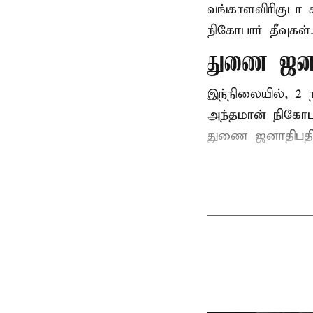
வங்காளவிரிகுடா 
நிகோபார் தீவுகள
துணை ஜனா
இந்நிலையில், 
அந்தமான் நிகோபா
துணை ஜனாதிபதி 