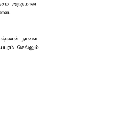
ேசம் அந்தமான்
்ளன.
ிருஷ்ணன்
நாளை
புரம் செல்லும்