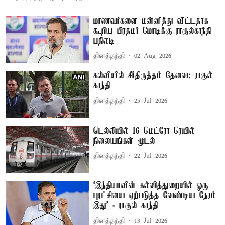
மாணவர்களை மன்னித்து விட்டதாக
கூறிய பிரதமர் மோடிக்கு ராகுல்காந்தி
பதிலடி
தினத்தந்தி
02 Aug 2026
கல்வியில் சீர்திருத்தம் தேவை: ராகுல்
காந்தி
தினத்தந்தி
25 Jul 2026
டெல்லியில் 16 மெட்ரோ ரெயில்
நிலையங்கள் மூடல்
தினத்தந்தி
22 Jul 2026
‘இந்தியாவின் கல்வித்துறையில் ஒரு
புரட்சியை ஏற்படுத்த வேண்டிய நேரம்
இது’ - ராகுல் காந்தி
தினத்தந்தி
13 Jul 2026