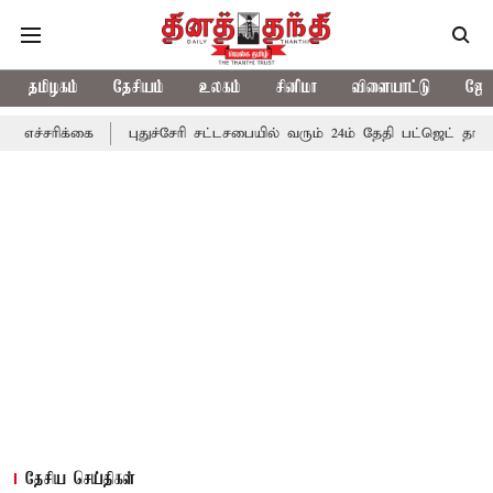
தமிழகம்
தேசியம்
உலகம்
சினிமா
விளையாட்டு
ஜோத
ை
புதுச்சேரி சட்டசபையில் வரும் 24ம் தேதி பட்ஜெட் தாக்கல் செய்கிற
தேசிய செய்திகள்