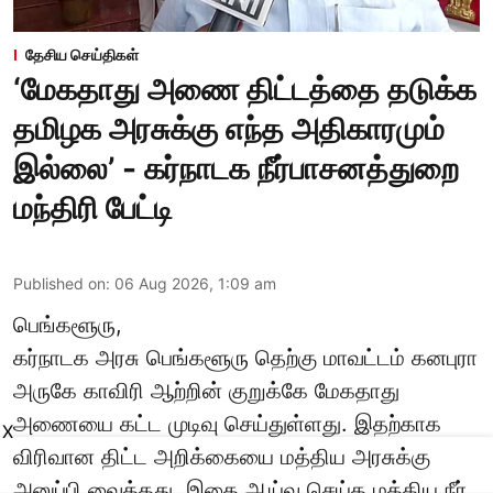
தேசிய செய்திகள்
‘மேகதாது அணை திட்டத்தை தடுக்க
தமிழக அரசுக்கு எந்த அதிகாரமும்
இல்லை’ - கர்நாடக நீர்பாசனத்துறை
மந்திரி பேட்டி
Published on
:
06 Aug 2026, 1:09 am
பெங்களூரு,
கர்நாடக அரசு பெங்களூரு தெற்கு மாவட்டம் கனபுரா
அருகே காவிரி ஆற்றின் குறுக்கே மேகதாது
அணையை கட்ட முடிவு செய்துள்ளது. இதற்காக
X
விரிவான திட்ட அறிக்கையை மத்திய அரசுக்கு
அனுப்பி வைத்தது. இதை ஆய்வு செய்த மத்திய நீர்