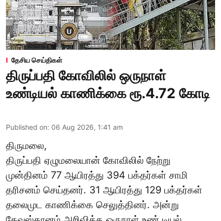
தேசிய செய்திகள்
திருப்பதி கோவிலில் ஒருநாள்
உண்டியல் காணிக்கை ரூ.4.72 கோடி
Published on
:
06 Aug 2026, 1:41 am
திருமலை,
திருப்பதி ஏழுமலையான் கோவிலில் நேற்று
முன்தினம் 77 ஆயிரத்து 394 பக்தர்கள் சாமி
தரிசனம் செய்தனர். 31 ஆயிரத்து 129 பக்தர்கள்
தலைமுட காணிக்கை செலுத்தினர். அன்று
தேவஸ்தானம் அறிவித்த ஒருநாள் உண் டியல்