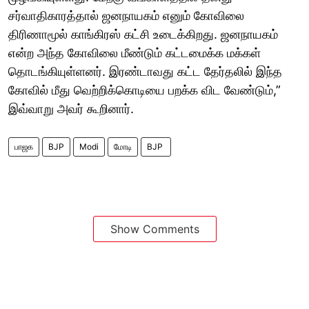
சர்வாதிகாரத்தால் ஜனநாயகம் எனும் கோவிலை
திரிணாமூல் காங்கிரஸ் கட்சி உடைக்கிறது. ஜனநாயகம்
என்ற அந்த கோவிலை மீண்டும் கட்டமைக்க மக்கள்
தொடங்கியுள்ளனர். இரண்டாவது கட்ட தேர்தலில் இந்த
கோவில் மீது வெற்றிக்கொடியை பறக்க விட வேண்டும்,”
இவ்வாறு அவர் கூறினார்.
பாஜக
BJP
Modi
மோடி
BJP ​
Show Comments