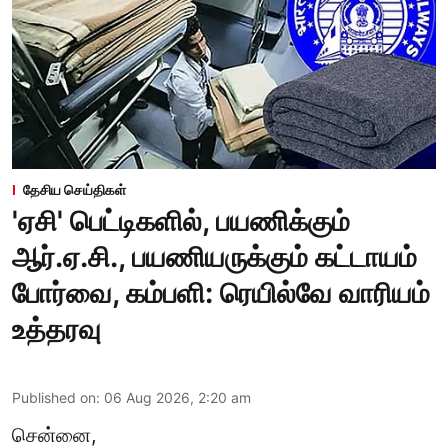
தேசிய செய்திகள்
'ஏசி' பெட்டிகளில், பயணிக்கும்
ஆர்.ஏ.சி., பயணியருக்கும் கட்டாயம்
போர்வை, கம்பளி: ரெயில்வே வாரியம்
உத்தரவு
Published on
:
06 Aug 2026, 2:20 am
சென்னை,