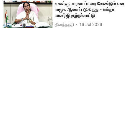
எனக்கு மாரடைப்பு வர வேண்டும் என
பாஜக ஆசைப்படுகிறது - மம்தா
பானர்ஜி குற்றச்சாட்டு
தினத்தந்தி
16 Jul 2026