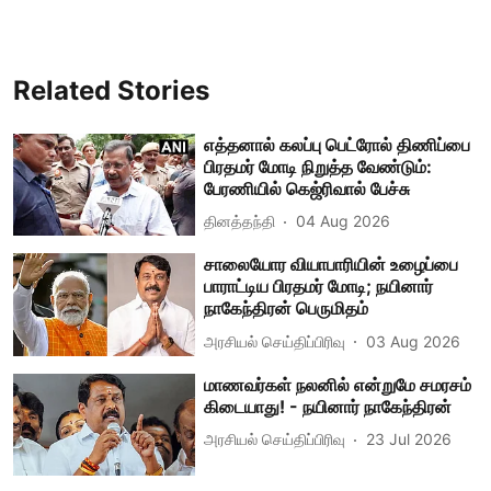
Related Stories
எத்தனால் கலப்பு பெட்ரோல் திணிப்பை
பிரதமர் மோடி நிறுத்த வேண்டும்:
பேரணியில் கெஜ்ரிவால் பேச்சு
தினத்தந்தி
04 Aug 2026
சாலையோர வியாபாரியின் உழைப்பை
பாராட்டிய பிரதமர் மோடி; நயினார்
நாகேந்திரன் பெருமிதம்
அரசியல் செய்திப்பிரிவு
03 Aug 2026
மாணவர்கள் நலனில் என்றுமே சமரசம்
கிடையாது! - நயினார் நாகேந்திரன்
அரசியல் செய்திப்பிரிவு
23 Jul 2026