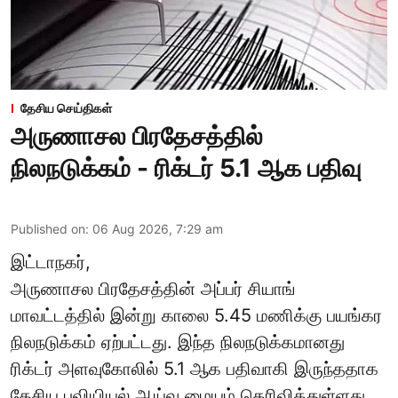
தேசிய செய்திகள்
அருணாசல பிரதேசத்தில்
நிலநடுக்கம் - ரிக்டர் 5.1 ஆக பதிவு
Published on
:
06 Aug 2026, 7:29 am
இட்டாநகர்,
அருணாசல பிரதேசத்தின் அப்பர் சியாங்
மாவட்டத்தில் இன்று காலை 5.45 மணிக்கு பயங்கர
நிலநடுக்கம் ஏற்பட்டது. இந்த நிலநடுக்கமானது
ரிக்டர் அளவுகோலில் 5.1 ஆக பதிவாகி இருந்ததாக
தேசிய புவியியல் ஆய்வு மையம் தெரிவித்துள்ளது.