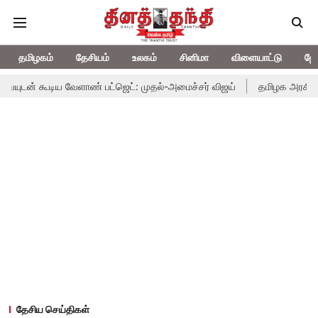
தமிழகம்
தேசியம்
உலகம்
சினிமா
விளையாட்டு
ஜோ
 வேளாண் பட்ஜெட்: முதல்-அமைச்சர் விஜய்
தமிழக அரசியலில் பரபரப்பு; 
தேசிய செய்திகள்