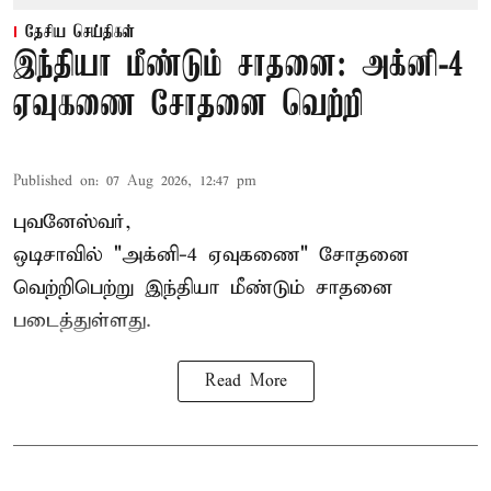
தேசிய செய்திகள்
இந்தியா மீண்டும் சாதனை: அக்னி-4
ஏவுகணை சோதனை வெற்றி
Published on
:
07 Aug 2026, 12:47 pm
புவனேஸ்வர்,
ஒடிசாவில் "அக்னி-4 ஏவுகணை" சோதனை
வெற்றிபெற்று இந்தியா மீண்டும் சாதனை
படைத்துள்ளது.
Read More