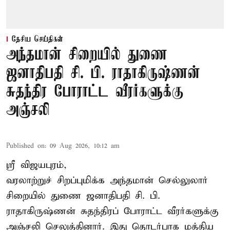
தேசிய செய்திகள்
அந்தமான் சிறையில் துணை
ஜனாதிபதி சி. பி. ராதாகிருஷ்ணன்
சுதந்திர போராட்ட வீரர்களுக்கு
அஞ்சலி
Published on
:
09 Aug 2026, 10:12 am
ஸ்ரீ விஜயபுரம்,
வரலாற்றுச் சிறப்புமிக்க அந்தமான் செல்லுலார்
சிறையில் துணை ஜனாதிபதி
சி. பி.
ராதாகிருஷ்ணன்
சுதந்திரப் போராட்ட வீரர்களுக்கு
அஞ்சலி செலுத்தினார். இது தொடர்பாக மத்திய