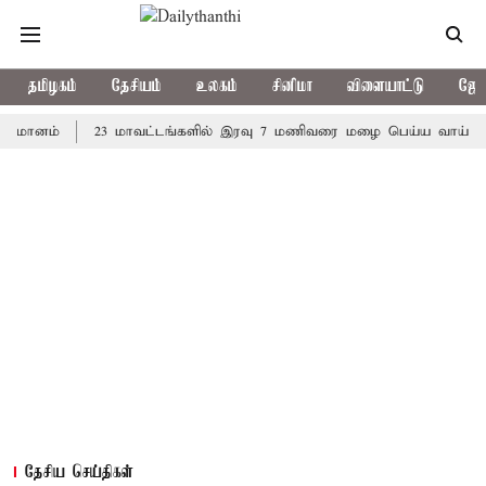
தமிழகம்
தேசியம்
உலகம்
சினிமா
விளையாட்டு
ஜோத
ம்
23 மாவட்டங்களில் இரவு 7 மணிவரை மழை பெய்ய வாய்ப்பு
க
தேசிய செய்திகள்