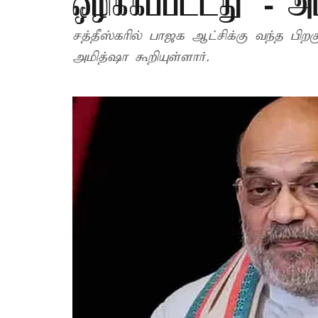
ஒழிக்கப்பட்டது’ - அ
சத்தீஸ்கரில் பாஜக ஆட்சிக்கு வந்த பிற
அமித்ஷா கூறியுள்ளார்.