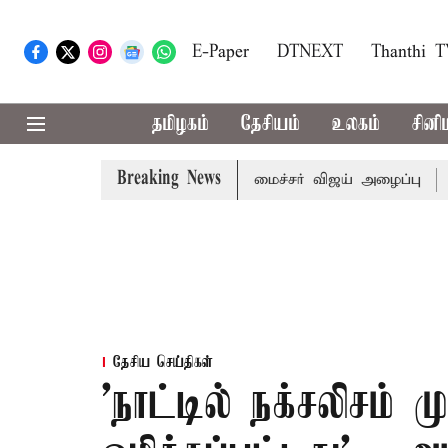
E-Paper
DTNEXT
Thanthi 
தமிழகம்
தேசியம்
உலகம்
சினி
Breaking News
க்கள் கூட்டத்துக்கு முதல்-அமைச்சர் விஜய் அழைப்பு
முன்னா
தேசிய செய்திகள்
’நாட்டில் நக்சலிசம்