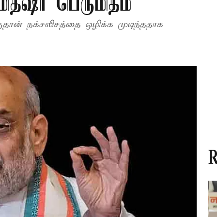
மித்ஷா பெருமிதம்
குதான் நக்சலிசத்தை ஒழிக்க முடிந்ததாக
R