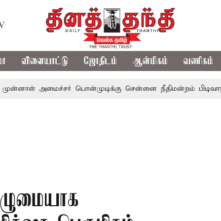
TV
மா
விளையாட்டு
ஜோதிடம்
ஆன்மிகம்
வணிகம்
ள் அமைச்சர் பொன்முடிக்கு சென்னை நீதிமன்றம் பிடிவாராண்ட்
 முழுமையாக