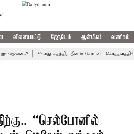
TV
மா
விளையாட்டு
ஜோதிடம்
ஆன்மிகம்
வணிகம்
ென்ன..?
80-வது சுதந்திர தினம்: கோட்டை கொத்தளத்தில் முத
ற்கு.. “செல்போனில்