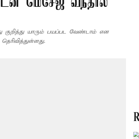
ுடன் மெசேஜ் வந்தால்
ு குறித்து யாரும் பயப்பட வேண்டாம் என
ரிவித்துள்ளது.
R