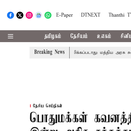
E-Paper
DTNEXT
Thanthi 
தமிழகம்
தேசியம்
உலகம்
சினி
Breaking News
கு அனைவரிடமும் கட்டணம் வசூலிக்கப்படாது: மத்திய அரசு கூறுவத
தேசிய செய்திகள்
பொதுமக்கள் கவனத்தி