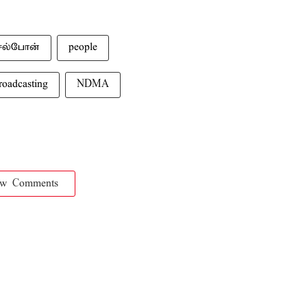
ெல்போன்
people
roadcasting
NDMA
ow Comments