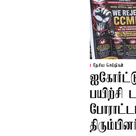
தேசிய செய்திகள்
ஐகோர்ட்ட
பயிற்சி 
போராட்ட
திரும்பினர