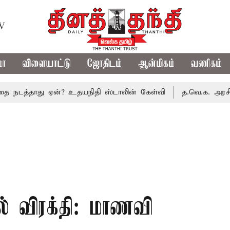
TV
மா
விளையாட்டு
ஜோதிடம்
ஆன்மிகம்
வணிகம்
்தாது ஏன்? உதயநிதி ஸ்டாலின் கேள்வி
த.வெ.க. அரசின் முதல்
ால் விரக்தி: மாணவி