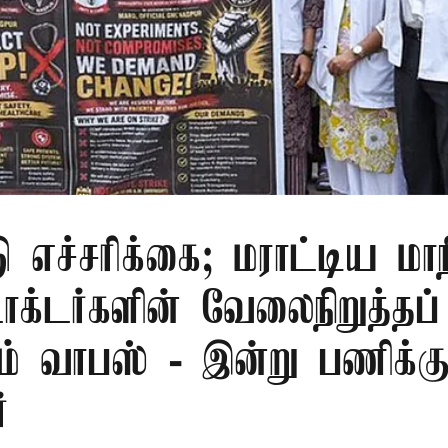
ு எச்சரிக்கை; மராட்டிய மாநி
டாக்டர்களின் வேலைநிறுத்தப்
ம் வாபஸ் - இன்று பணிக்க
்