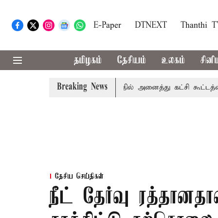
E-Paper
DTNEXT
Thanthi 
தமிழகம்
தேசியம்
உலகம்
சினி
Breaking News
காவிரி விவகாரம்: தமிழகத்தில் அனைத்து கட்சி கூட்டத்தை நடத
தேசிய செய்திகள்
நீட் தேர்வு ரத்தானத