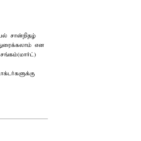
யல் சான்றிதழ்
்துரைக்கலாம் என
ங்கம்(மார்ட்)
ாக்டர்களுக்கு