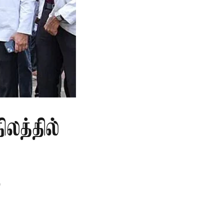
லத்தில்
ு