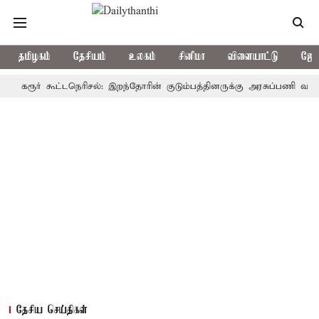
தமிழகம்
தேசியம்
உலகம்
சினிமா
விளையாட்டு
ஜோத
ூர் கூட்டநெரிசல்: இறந்தோரின் குடும்பத்தினருக்கு அரசுப்பணி வழக்கு; வரு
தேசிய செய்திகள்