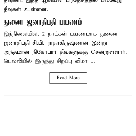
தீவுகள். இந்த யூனியன் பிரதேசத்தில் பல்வேறு
தீவுகள் உள்ளன.
துணை ஜனாதிபதி பயணம்
இந்நிலையில், 2 நாட்கள் பயணமாக துணை
ஜனாதிபதி சி.பி. ராதாகிருஷ்ணன் இன்று
அந்தமான் நிகோபார் தீவுகளுக்கு சென்றுள்ளார்.
டெல்லியில் இருந்து சிறப்பு விமா ...
Read More