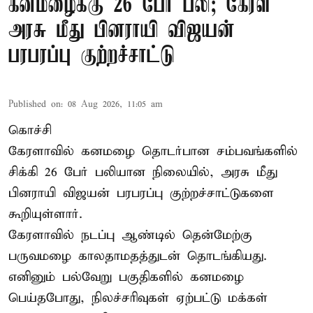
கனமழைக்கு 26 பேர் பலி; கேரள
அரசு மீது பினராயி விஜயன்
பரபரப்பு குற்றச்சாட்டு
Published on
:
08 Aug 2026, 11:05 am
கொச்சி
கேரளாவில் கனமழை தொடர்பான சம்பவங்களில்
சிக்கி 26 பேர் பலியான நிலையில், அரசு மீது
பினராயி விஜயன் பரபரப்பு குற்றச்சாட்டுகளை
கூறியுள்ளார்.
கேரளாவில் நடப்பு ஆண்டில் தென்மேற்கு
பருவமழை காலதாமதத்துடன் தொடங்கியது.
எனினும் பல்வேறு பகுதிகளில் கனமழை
பெய்தபோது, நிலச்சரிவுகள் ஏற்பட்டு மக்கள்