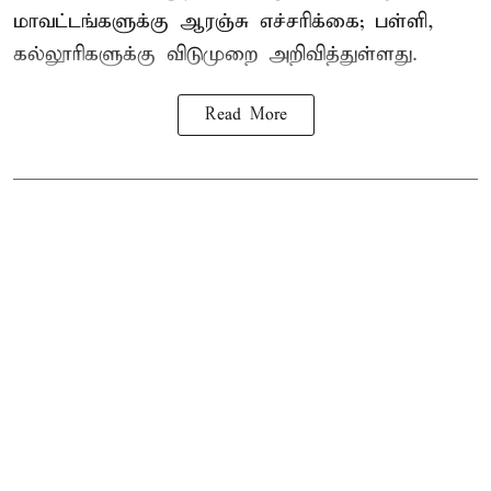
மாவட்டங்களுக்கு ஆரஞ்சு எச்சரிக்கை; பள்ளி,
கல்லூரிகளுக்கு விடுமுறை அறிவித்துள்ளது.
Read More