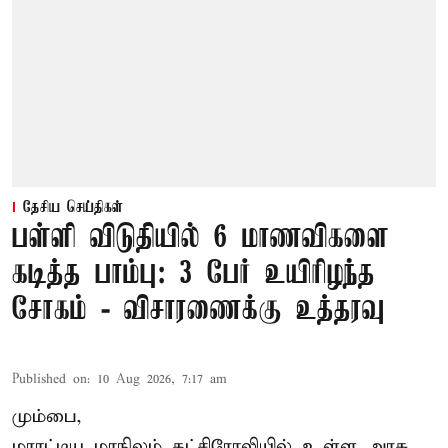
தேசிய செய்திகள்
பள்ளி விடுதியில் 6 மாணவிகளை
கடித்த பாம்பு: 3 பேர் உயிரிழந்த
சோகம் - விசாரணைக்கு உத்தரவு
Published on
:
10 Aug 2026, 7:17 am
மும்பை,
மராட்டிய மாநிலம் கட்சிரோலியில் உள்ள அரசு