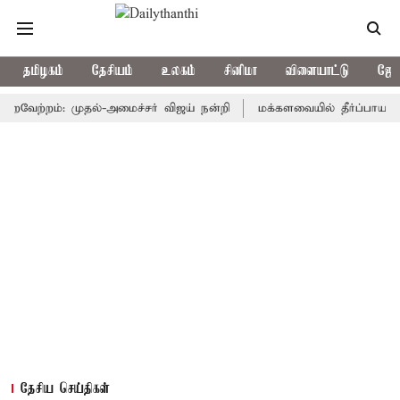
தமிழகம்
தேசியம்
உலகம்
சினிமா
விளையாட்டு
ஜோத
ற்றம்: முதல்-அமைச்சர் விஜய் நன்றி
மக்களவையில் தீர்ப்பாய சீர்திரு
தேசிய செய்திகள்