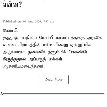
என்ன?
Published on
:
09 Aug 2026, 7:37 am
மோர்பி,
குஜராத் மாநிலம் மோர்பி மாவட்டத்துக்கு அருகே
உள்ள கிராமத்தின் மர்ம கிணறு ஒன்று மிக
அபூர்வமாக தண்ணீர் தளும்பிக் கொண்டே
இருந்ததால் அப்பகுதி மக்கள்
ஆச்சரியமடைந்தனர்.
Read More
X