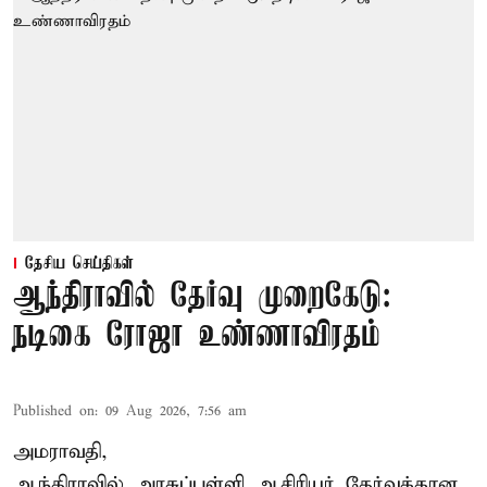
தேசிய செய்திகள்
ஆந்திராவில் தேர்வு முறைகேடு:
நடிகை ரோஜா உண்ணாவிரதம்
Published on
:
09 Aug 2026, 7:56 am
அமராவதி,
ஆந்திராவில் அரசுப்பள்ளி ஆசிரியர் தேர்வுக்கான