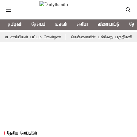
தமிழகம்
தேசியம்
உலகம்
சினிமா
விளையாட்டு
ஜோத
்பியன் பட்டம் வென்றார்
சென்னையின் பல்வேறு பகுதிகளில் கனம
தேசிய செய்திகள்