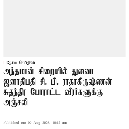
தேசிய செய்திகள்
அந்தமான் சிறையில் துணை
ஜனாதிபதி சி. பி. ராதாகிருஷ்ணன்
சுதந்திர போராட்ட வீரர்களுக்கு
அஞ்சலி
Published on
:
09 Aug 2026, 10:12 am