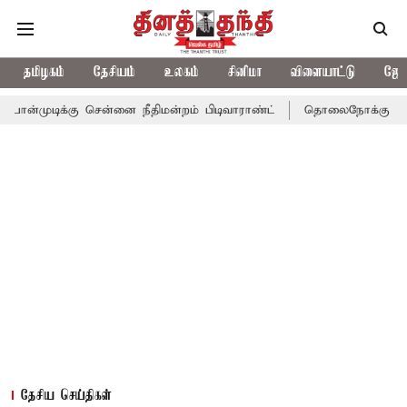
தமிழகம்
தேசியம்
உலகம்
சினிமா
விளையாட்டு
ஜோத
ு சென்னை நீதிமன்றம் பிடிவாராண்ட்
தொலைநோக்கு பார்வையுடன் கூட
தேசிய செய்திகள்