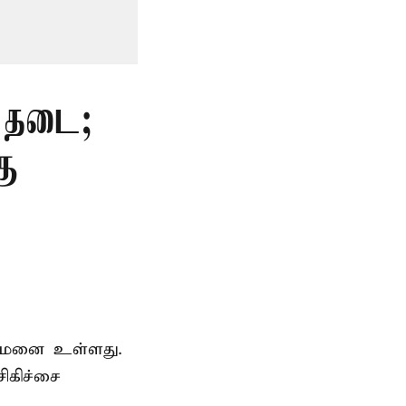
் தடை;
கு
துவமனை உள்ளது.
ிகிச்சை