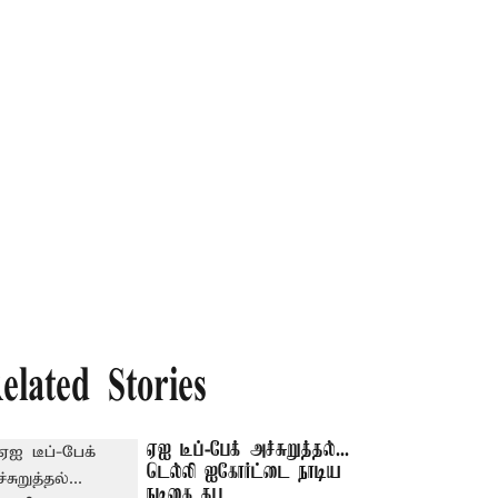
elated Stories
ஏஐ டீப்-பேக் அச்சுறுத்தல்...
டெல்லி ஐகோர்ட்டை நாடிய
நடிகை தபு