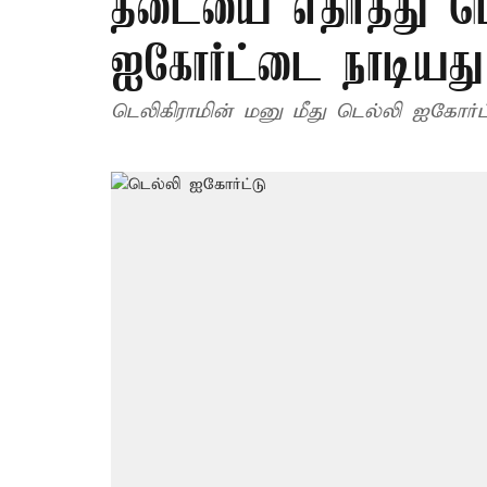
தடையை எதிர்த்து டெ
ஐகோர்ட்டை நாடியது
டெலிகிராமின் மனு மீது டெல்லி ஐகோர