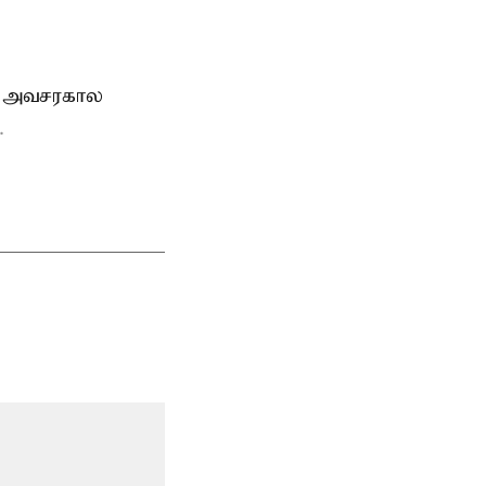
், அவசரகால
.