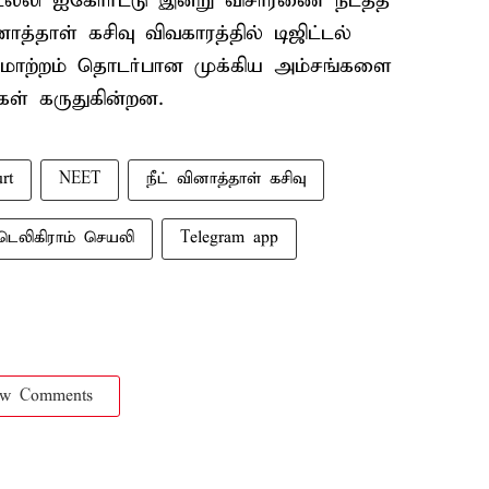
டெல்லி ஐகோர்ட்டு இன்று விசாரணை நடத்த
னாத்தாள் கசிவு விவகாரத்தில் டிஜிட்டல்
ரிமாற்றம் தொடர்பான முக்கிய அம்சங்களை
்கள் கருதுகின்றன.
rt
NEET
நீட் வினாத்தாள் கசிவு
டெலிகிராம் செயலி
Telegram app
ow Comments