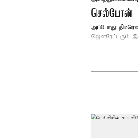
செல்போன் வ
அப்போது திடீரெ
ஜெனரேட்டரும் இ