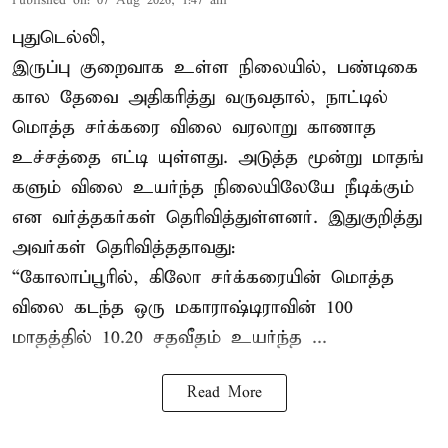
Published on
:
07 Aug 2026, 1:47 am
புதுடெல்லி,
இருப்பு குறைவாக உள்ள நிலையில், பண்டிகை
கால தேவை அதிகரித்து வருவதால், நாட்டில்
மொத்த சர்க்கரை விலை வரலாறு காணாத
உச்சத்தை எட்டி யுள்ளது. அடுத்த மூன்று மாதங்
களும் விலை உயர்ந்த நிலையிலேயே நீடிக்கும்
என வர்த்தகர்கள் தெரிவித்துள்ளனர். இதுகுறித்து
அவர்கள் தெரிவித்ததாவது:
“கோலாப்பூரில், கிலோ சர்க்கரையின் மொத்த
விலை கடந்த ஒரு மகாராஷ்டிராவின் 100
மாதத்தில் 10.20 சதவீதம் உயர்ந்த ...
Read More