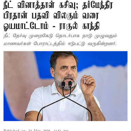
நீட் வினாத்தாள் கசிவு; தர்மேந்திர
பிரதான் பதவி விலகும் வரை
ஓயமாட்டோம் - ராகுல் காந்தி
நீட் தேர்வு முறைகேடு தொடர்பாக நாடு முழுவதும்
மாணவர்கள் போராட்டத்தில் ஈடுபட்டு வருகின்றனர்.