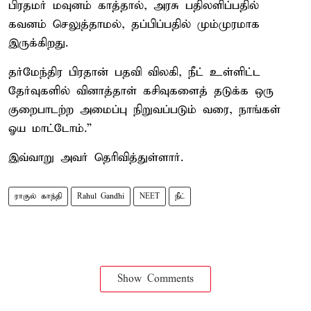
பிரதமர் மவுனம் காத்தால், அரசு பதிலளிப்பதில்
கவனம் செலுத்தாமல், தப்பிப்பதில் மும்முரமாக
இருக்கிறது.
தர்மேந்திர பிரதான் பதவி விலகி, நீட் உள்ளிட்ட
தேர்வுகளில் வினாத்தாள் கசிவுகளைத் தடுக்க ஒரு
குறைபாடற்ற அமைப்பு நிறுவப்படும் வரை, நாங்கள்
ஓய மாட்டோம்.”
இவ்வாறு அவர் தெரிவித்துள்ளார்.
ராகுல் காந்தி
Rahul Gandhi
NEET
நீட்
Show Comments