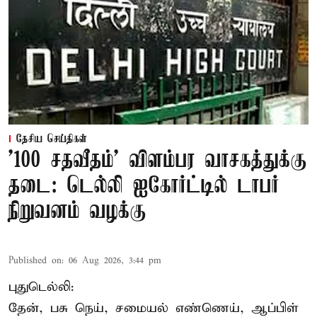
தேசிய செய்திகள்
'100 சதவீதம்' விளம்பர வாசகத்துக்கு
தடை: டெல்லி ஐகோர்ட்டில் டாபர்
நிறுவனம் வழக்கு
Published on
:
06 Aug 2026, 3:44 pm
புதுடெல்லி:
தேன், பசு நெய், சமையல் எண்ணெய், ஆப்பிள்