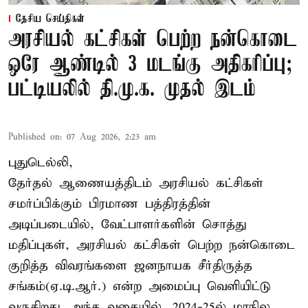
தேசிய செய்திகள்
அரசியல் கட்சிகள் பெற்ற நன்கொடை
ஒரே ஆண்டில் 3 மடங்கு அதிகரிப்பு;
பட்டியலில் தி.மு.க. முதல் இடம்
Published on
:
07 Aug 2026, 2:23 am
புதுடெல்லி,
தேர்தல் ஆணையத்திடம் அரசியல் கட்சிகள்
சமர்ப்பிக்கும் பிரமாண பத்திரத்தின்
அடிப்படையில், வேட்பாளர்களின் சொத்து
மதிப்புகள், அரசியல் கட்சிகள் பெற்ற நன்கொடை
குறித்த விவரங்களை ஜனநாயக சீர்திருத்த
சங்கம்(ஏ.டி.ஆர்.) என்ற அமைப்பு வெளியிட்டு
வருகிறது. அந்த வகையில், 2024-25ல் மாநில