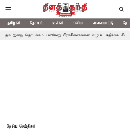
தமிழகம்
தேசியம்
உலகம்
சினிமா
விளையாட்டு
ஜோத
தொடக்கம்: பல்வேறு பிரச்சினைகளை எழுப்ப எதிர்க்கட்சிகள் திட்டம்
தேசிய செய்திகள்