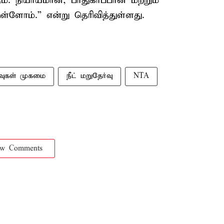
ம். நியாயமான, பாதுகாப்பான மற்றும்
்ளோம்.” என்று தெரிவித்துள்ளது.
்வுகள் முகமை
நீட் மறுதேர்வு
NTA
ow Comments