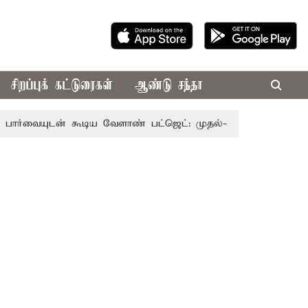
சிறப்புக் கட்டுரைகள்
ஆண்டு சந்தா
டன் கூடிய வேளாண் பட்ஜெட்: முதல்-அமைச்சர் விஜய்
தமிழ