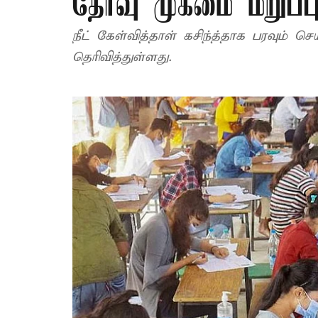
தேர்வு முகமை மறுப்ப
நீட் கேள்வித்தாள் கசிந்த்தாக பரவும் 
தெரிவித்துள்ளது.