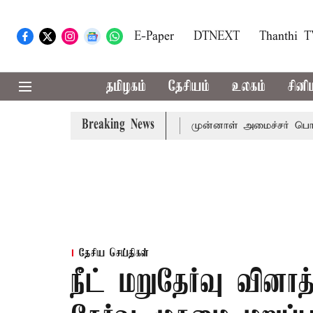
E-Paper
DTNEXT
Thanthi 
தமிழகம்
தேசியம்
உலகம்
சினி
Breaking News
்-அமைச்சர் விஜய் அழைப்பு
முன்னாள் அமைச்சர் பொன்முடிக்க
தேசிய செய்திகள்
நீட் மறுதேர்வு வினா