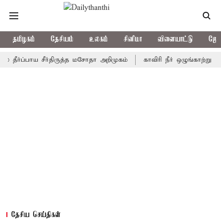
தமிழகம்
தேசியம்
உலகம்
சினிமா
விளையாட்டு
ஜோத
ப்பாய சீர்திருத்த மசோதா அறிமுகம்
காவிரி நீர் ஒழுங்காற்று குழு நா
தேசிய செய்திகள்