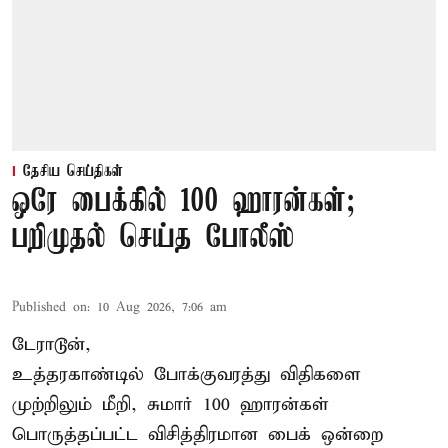
தேசிய செய்திகள்
ஒரே பைக்கில் 100 ஹாரன்கள்;
பறிமுதல் செய்த போலீஸ்
Published on
:
10 Aug 2026, 7:06 am
டேராடூன்,
உத்தரகாண்டில் போக்குவரத்து விதிகளை
முற்றிலும் மீறி, சுமார் 100 ஹாரன்கள்
பொருத்தப்பட்ட விசித்திரமான பைக் ஒன்றை