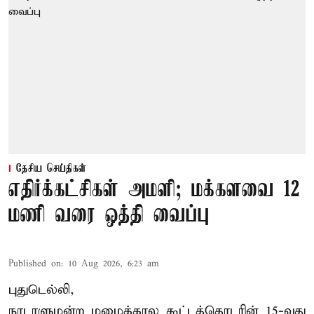
தேசிய செய்திகள்
எதிர்க்கட்சிகள் அமளி; மக்களவை 12
மணி வரை ஒத்தி வைப்பு
Published on
:
10 Aug 2026, 6:23 am
புதுடெல்லி,
நாடாளுமன்ற மழைக்கால கூட்டத்தொடரின் 15-வது