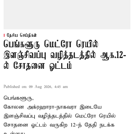
தேசிய செய்திகள்
பெங்களூரு மெட்ரோ ரெயில்
இளஞ்சிவப்பு வழித்தடத்தில் ஆக.12-
ல் சோதனை ஓட்டம்
Published on
:
09 Aug 2026, 4:45 am
பெங்களூரு,
கோலன அக்ரஹாரா-நாகவரா இடையே
இளஞ்சிவப்பு வழித்தடத்தில் மெட்ரோ ரெயில்
சோதனை ஓட்டம் வருகிற 12-ந் தேதி நடக்க
உள்ளது.