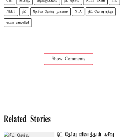
CBI
சி.பி.ஐ.
வழக்குப்பதிவு
நீட் தேர்வு
NEET Exam
FIR
NEET
நீட்
தேசிய தேர்வு முகமை
NTA
நீட் தேர்வு ரத்து
exam cancelled
Show Comments
Related Stories
நீட் தேர்வு வினாத்தாள் கசிவு