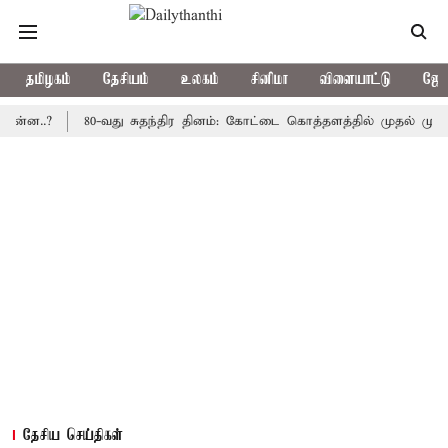
தமிழகம்
தேசியம்
உலகம்
சினிமா
விளையாட்டு
ஜோத
?
80-வது சுதந்திர தினம்: கோட்டை கொத்தளத்தில் முதல் முறையாக தே
தேசிய செய்திகள்