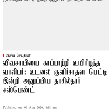
தேசிய செய்திகள்
விவசாயியை காப்பாற்றி உயிரிழந்த
வாலிபர்: உடலை குளிர்சாதன பெட்டி
இன்றி அனுப்பிய தாசில்தார்
சஸ்பெண்ட்
Published on
:
09 Aug 2026, 4:18 am