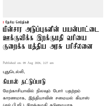
தேசிய செய்திகள்
மின்சார அடுப்புகளின் பயன்பாட்டை
ஊக்குவிக்க இறக்குமதி வரியை
குறைக்க மத்திய அரசு பரிசீலனை
Published on
:
09 Aug 2026, 2:27 am
புதுடெல்லி,
கியாஸ் தட்டுப்பாடு
மேற்காசியாவில் நிலவும் போர் பதற்றம்
காரணமாக, இந்தியாவின் சமையல் கியாஸ்
(எல்.பி.ஜி.) இறக்குமதி கடுமையாக