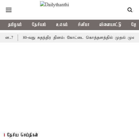
தமிழகம்
தேசியம்
உலகம்
சினிமா
விளையாட்டு
ஜோத
80-வது சுதந்திர தினம்: கோட்டை கொத்தளத்தில் முதல் முறையாக தேச
தேசிய செய்திகள்