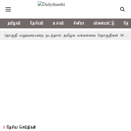
தமிழகம்
தேசியம்
உலகம்
சினிமா
விளையாட்டு
ஜோத
ுதி மறுவரையறை நடந்தால் தமிழக மக்களவை தொகுதிகள் 59 ஆக உயரு
தேசிய செய்திகள்