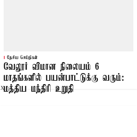
தேசிய செய்திகள்
வேலூர் விமான நிலையம் 6
மாதங்களில் பயன்பாட்டுக்கு வரும்:
மத்திய மந்திரி உறுதி
X
Published on
:
08 Aug 2026, 1:17 am
புதுடெல்லி,
தமிழ்நாட்டில் சென்னை, கோவை, மதுரை,