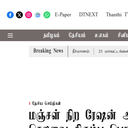
E-Paper
DTNEXT
Thanthi 
தமிழகம்
தேசியம்
உலகம்
சினி
Breaking News
ு: சட்டமன்றத்தில் நாளை தனித்தீர்மானம்
23 மாவட்டங்களில் 
தேசிய செய்திகள்
மஞ்சள் நிற ரேஷன் அ