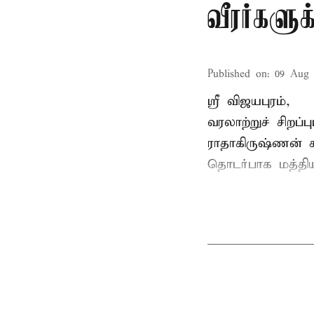
வீரர்களு
Published on
:
09 Aug 
ஸ்ரீ விஜயபுரம்,
வரலாற்றுச் சிறப
ராதாகிருஷ்ணன்
ச
தொடர்பாக மத்திய 