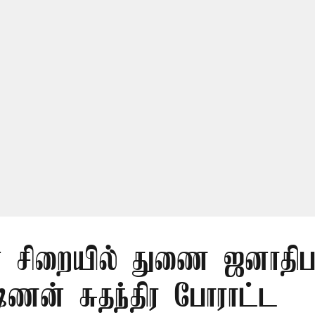
் சிறையில் துணை ஜனாதிபதி
ஷ்ணன் சுதந்திர போராட்ட