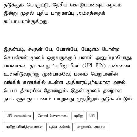
தடுக்கும் பொருட்டு, தேசிய கொடுப்பனவுக் கழகம்
இன்று முதல் புதிய பாதுகாப்பு அம்சத்தைக்
கட்டாயமாக்குகிறது.
இதன்படி, கூகுள் பே, போன்பே, பேடிஎம் போன்ற
செயலிகள் மூலம் ஒருவருக்குப் பணம் அனுப்பும்போது,
பயனர்கள் தங்களது ‘யுபிஐ பின்' (UPI PIN) எண்ணை
உள்ளிடுவதற்கு முன்பாகவே, பணம் பெறுபவரின்
வங்கிக் கணக்கில் உள்ள அதிகாரப்பூர்வமான அசல்
பெயர் திரையில் தோன்றும். இதன் மூலம் தவறான
நபர்களுக்குப் பணம் மாறுவது முற்றிலும் தடுக்கப்படும்.
UPI transactions
Central Government
யுபிஐ
UPI
யுபிஐ பரிவர்த்தனைகள்
புதிய அம்சம்
பாதுகாப்பு அம்சம்