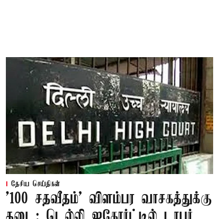
தேசிய செய்திகள்
'100 சதவீதம்' விளம்பர வாசகத்துக்கு
தடை: டெல்லி ஐகோர்ட்டில் டாபர்