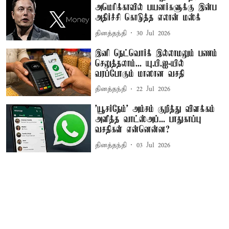
அமெரிக்காவில் பயனர்களுக்கு இன்ப
அதிர்ச்சி கொடுத்த எலான் மஸ்க்
தினத்தந்தி
30 Jul 2026
இனி நெட்வொர்க் இல்லாமலும் பணம்
செலுத்தலாம்... யு.பி.ஐ-யில்
வரப்போகும் மாஸான வசதி
தினத்தந்தி
22 Jul 2026
'யூசர்நேம்' அம்சம் குறித்து விளக்கம்
அளித்த வாட்ஸ்அப்... பாதுகாப்பு
வசதிகள் என்னென்ன?
தினத்தந்தி
03 Jul 2026