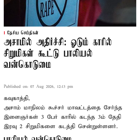
தேசிய செய்திகள்
அசாமில் அதிர்ச்சி: ஓடும் காரில்
சிறுமிகள் கூட்டு பாலியல்
வன்கொடுமை
Published on
:
07 Aug 2026, 12:13 pm
கவுகாத்தி,
அசாம்
மாநிலம் கூச்சர் மாவட்டத்தை சேர்ந்த
இளைஞர்கள் 3 பேர் காரில் கடந்த 3ம் தேதி
இரவு 2 சிறுமிகளை கடத்தி சென்றுள்ளனர்.
பாலியல் வன்கொடுமை