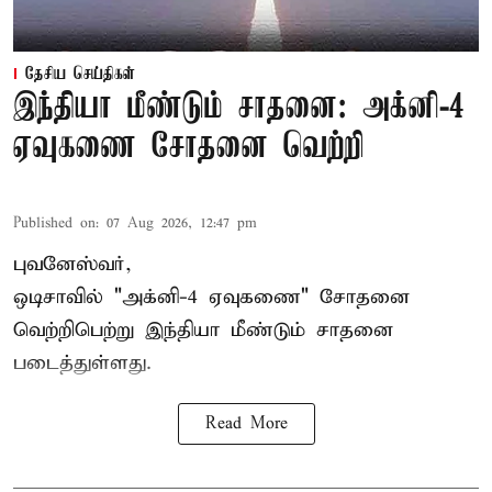
தேசிய செய்திகள்
இந்தியா மீண்டும் சாதனை: அக்னி-4
ஏவுகணை சோதனை வெற்றி
Published on
:
07 Aug 2026, 12:47 pm
புவனேஸ்வர்,
ஒடிசாவில் "அக்னி-4 ஏவுகணை" சோதனை
வெற்றிபெற்று இந்தியா மீண்டும் சாதனை
படைத்துள்ளது.
Read More