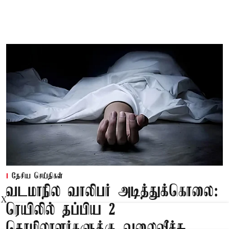
தேசிய செய்திகள்
வடமாநில வாலிபர் அடித்துக்கொலை:
X
ரெயிலில் தப்பிய 2
தொழிலாளர்களுக்கு வலைவீச்சு