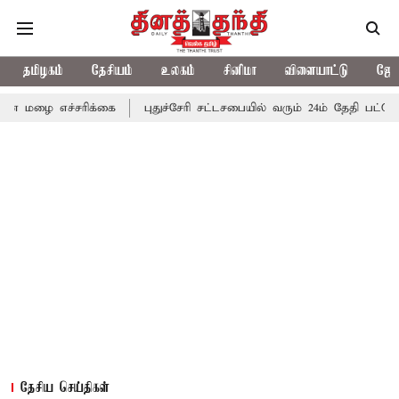
தமிழகம்
தேசியம்
உலகம்
சினிமா
விளையாட்டு
ஜோத
சரிக்கை
புதுச்சேரி சட்டசபையில் வரும் 24ம் தேதி பட்ஜெட் தாக்கல் 
தேசிய செய்திகள்