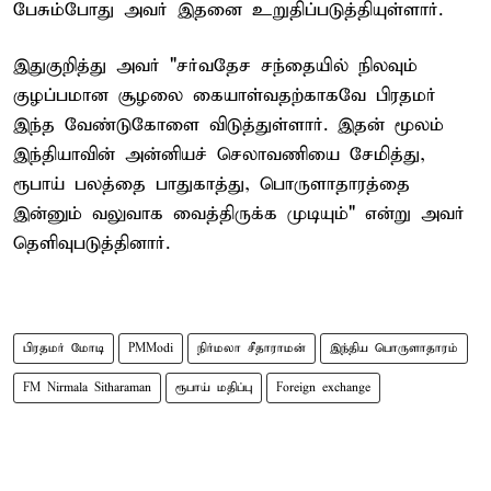
பேசும்போது அவர் இதனை உறுதிப்படுத்தியுள்ளார்.
இதுகுறித்து அவர் "சர்வதேச சந்தையில் நிலவும்
குழப்பமான சூழலை கையாள்வதற்காகவே பிரதமர்
இந்த வேண்டுகோளை விடுத்துள்ளார். இதன் மூலம்
இந்தியாவின் அன்னியச் செலாவணியை சேமித்து,
ரூபாய் பலத்தை பாதுகாத்து, பொருளாதாரத்தை
இன்னும் வலுவாக வைத்திருக்க முடியும்" என்று அவர்
தெளிவுபடுத்தினார்.
பிரதமர் மோடி
PMModi
நிர்மலா சீதாராமன்
இந்திய பொருளாதாரம்
FM Nirmala Sitharaman
ரூபாய் மதிப்பு
Foreign exchange