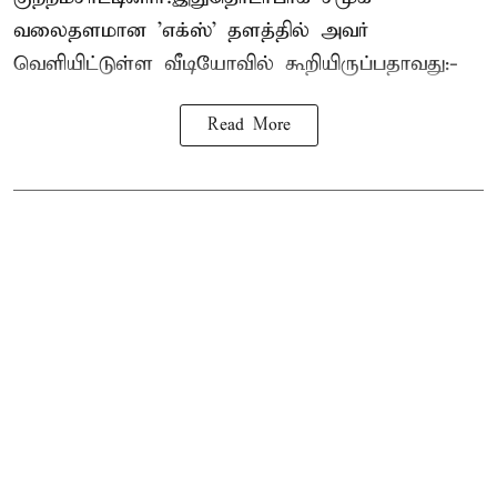
வலைதளமான 'எக்ஸ்' தளத்தில் அவர்
வெளியிட்டுள்ள வீடியோவில் கூறியிருப்பதாவது:-
Read More