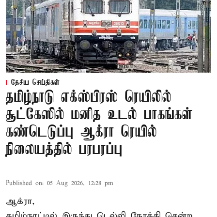
தேசிய செய்திகள்
தமிழ்நாடு எக்ஸ்பிரஸ் ரெயிலில்
சூட்கேஸில் மனித உடல் பாகங்கள்
கண்டெடுப்பு ஆக்ரா ரெயில்
நிலையத்தில் பரபரப்பு
Published on
:
05 Aug 2026, 12:28 pm
ஆக்ரா,
தமிழ்நாட்டில் இருந்து டெல்லி நோக்கி சென்ற