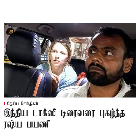
தேசிய செய்திகள்
இந்திய டாக்ஸி டிரைவரை புகழ்ந்த
ரஷ்ய பயணி