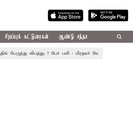
சிறப்புக் கட்டுரைகள்
ஆண்டு சந்தா
பேருந்து விபத்து; 7 பேர் பலி - பிரதமர் மோடி இரங்கல்
தொக