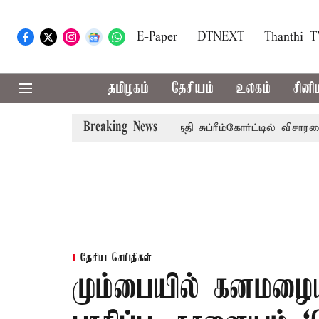
E-Paper
DTNEXT
Thanthi 
தமிழகம்
தேசியம்
உலகம்
சினி
Breaking News
 அரசுப்பணி வழக்கு; வரும் 14ம்தேதி சுப்ரீம்கோர்ட்டில் விசாரணை
தேசிய செய்திகள்
மும்பையில் கனமழைய