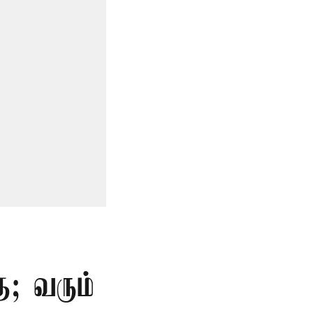
ு; வரும்