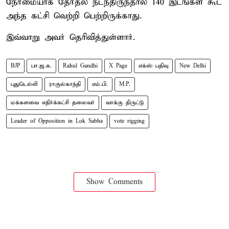
நேர்மையாக தேர்தல் நடந்திருந்தால் 140 இடங்கள் கூட
அந்த கட்சி வெற்றி பெற்றிருக்காது.
இவ்வாறு அவர் தெரிவித்துள்ளார்.
BJP
பா.ஜ.க.
Rahul Gandhi
X Page
எக்ஸ் பதிவு
New Delhi
புதுடெல்லி
ராகுல்காந்தி
எம்.பி.
M.P.
மக்களவை எதிர்க்கட்சி தலைவர்
வாக்கு திருட்டு
Leader of Opposition in Lok Sabha
vote rigging
Show Comments