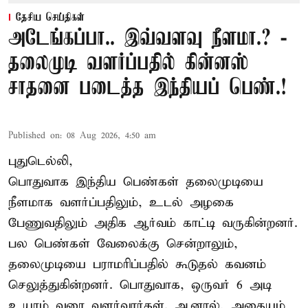
தேசிய செய்திகள்
அடேங்கப்பா.. இவ்வளவு நீளமா.? -
தலைமுடி வளர்ப்பதில் கின்னஸ்
சாதனை படைத்த இந்தியப் பெண்.!
Published on
:
08 Aug 2026, 4:50 am
புதுடெல்லி,
பொதுவாக இந்திய பெண்கள் தலைமுடியை
நீளமாக வளர்ப்பதிலும், உடல் அழகை
பேணுவதிலும் அதிக ஆர்வம் காட்டி வருகின்றனர்.
பல பெண்கள் வேலைக்கு சென்றாலும்,
தலைமுடியை பராமரிப்பதில் கூடுதல் கவனம்
செலுத்துகின்றனர். பொதுவாக, ஒருவர் 6 அடி
உயரம் வரை வளர்வார்கள். ஆனால், அதையும்