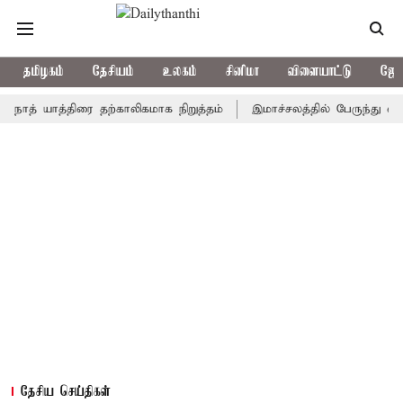
தமிழகம்
தேசியம்
உலகம்
சினிமா
விளையாட்டு
ஜோத
 யாத்திரை தற்காலிகமாக நிறுத்தம்
இமாச்சலத்தில் பேருந்து விபத்து; 
தேசிய செய்திகள்