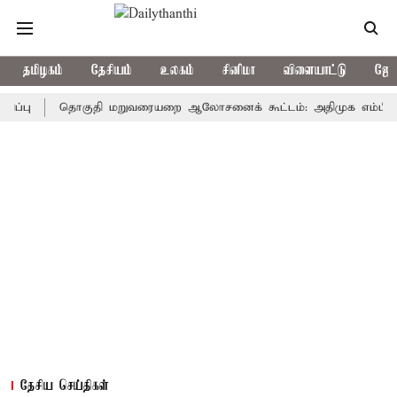
தமிழகம்
தேசியம்
உலகம்
சினிமா
விளையாட்டு
ஜோத
தொகுதி மறுவரையறை ஆலோசனைக் கூட்டம்: அதிமுக எம்பிக்கள் புறக
தேசிய செய்திகள்