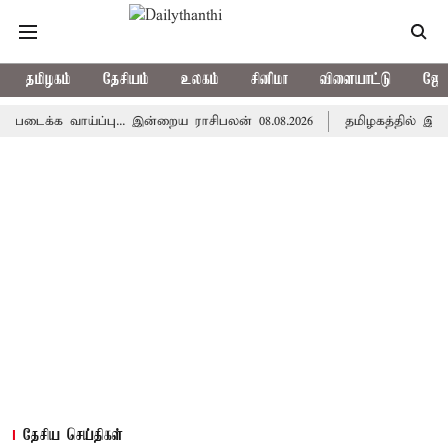
தமிழகம்
தேசியம்
உலகம்
சினிமா
விளையாட்டு
ஜோத
 வாய்ப்பு... இன்றைய ராசிபலன் 08.08.2026
தமிழகத்தில் இன்று மழ
தேசிய செய்திகள்