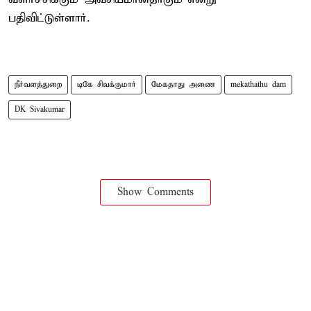
பதிவிட்டுள்ளார்.
நீர்வளத்துறை
டிகே சிவக்குமார்
மேகதாது அணை
mekathathu dam
DK Sivakumar
Show Comments