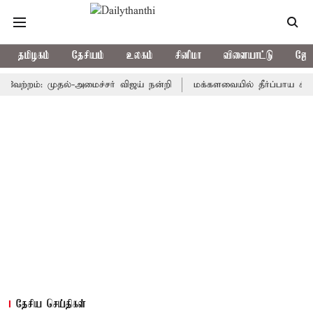
தமிழகம்
தேசியம்
உலகம்
சினிமா
விளையாட்டு
ஜோத
றம்: முதல்-அமைச்சர் விஜய் நன்றி
மக்களவையில் தீர்ப்பாய சீர்திருத்
தேசிய செய்திகள்