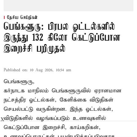
தேசிய செய்திகள்
பெங்களூரு: பிரபல ஓட்டல்களில்
இருந்து 132 கிலோ கெட்டுப்போன
இறைச்சி பறிமுதல்
Published on
:
10 Aug 2026, 10:54 am
பெங்களூரு,
கர்நாடக மாநிலம் பெங்களூருவில் ஏராளமான
நட்சத்திர ஓட்டல்கள், கேளிக்கை விடுதிகள்
செயல்பட்டு வருகின்றன. இந்த ஓட்டல்கள்,
விடுதிகளில் வழங்கப்படும் உணவுகளில்
X
கெட்டுப்போன
இறைச்சி
, காய்கறிகள்,
உணவுப்பொருட்கள் பயன்படுத்தப்படுவதாக