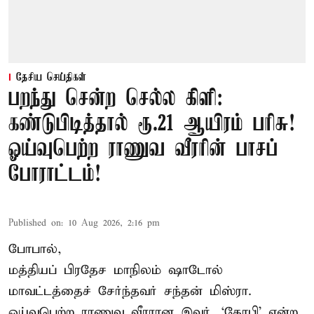
தேசிய செய்திகள்
பறந்து சென்ற செல்ல கிளி:
கண்டுபிடித்தால் ரூ.21 ஆயிரம் பரிசு!
ஓய்வுபெற்ற ராணுவ வீரரின் பாசப்
போராட்டம்!
Published on
:
10 Aug 2026, 2:16 pm
போபால்,
மத்தியப் பிரதேச
மாநிலம் ஷாடோல்
மாவட்டத்தைச் சேர்ந்தவர் சந்தன் மிஸ்ரா.
ஓய்வுபெற்ற ராணுவ வீரரான இவர், ‘கோபி’ என்ற