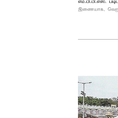
எம்.பி.பி.எஸ். பட
இணையாக, வெறும