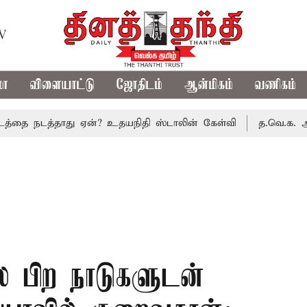
TV
மா
விளையாட்டு
ஜோதிடம்
ஆன்மிகம்
வணிகம்
டத்தாது ஏன்? உதயநிதி ஸ்டாலின் கேள்வி
த.வெ.க. அரசின் முத
ை பிற நாடுகளுடன்