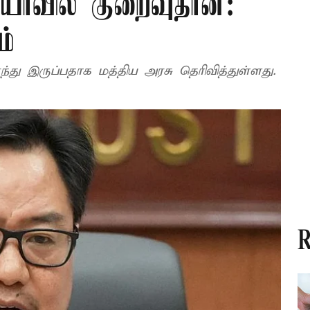
ியாவில் குறைவுதான்:
ம்
், டீசல் விலை தலா ரூ.3 உயர்ந்து இருப்பதாக மத்திய அரசு தெரிவித்துள்ளது.
R