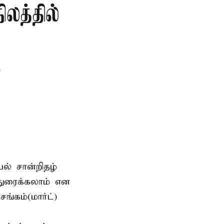
லத்தில்
ு
யல் சான்றிதழ்
்துரைக்கலாம் என
ங்கம்(மார்ட்)