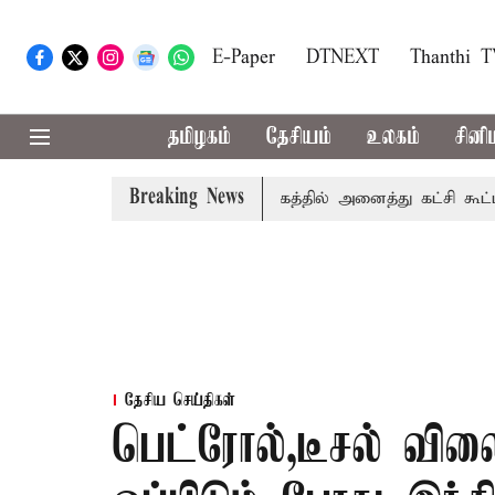
E-Paper
DTNEXT
Thanthi 
தமிழகம்
தேசியம்
உலகம்
சினி
Breaking News
காவிரி விவகாரம்: தமிழகத்தில் அனைத்து கட்சி கூட்டத்தை ந
தேசிய செய்திகள்
பெட்ரோல்,டீசல் வில