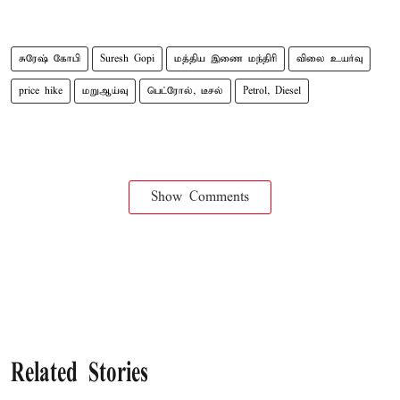
சுரேஷ் கோபி
Suresh Gopi
மத்திய இணை மந்திரி
விலை உயர்வு
price hike
மறுஆய்வு
பெட்ரோல், டீசல்
Petrol, Diesel
Show Comments
Related Stories