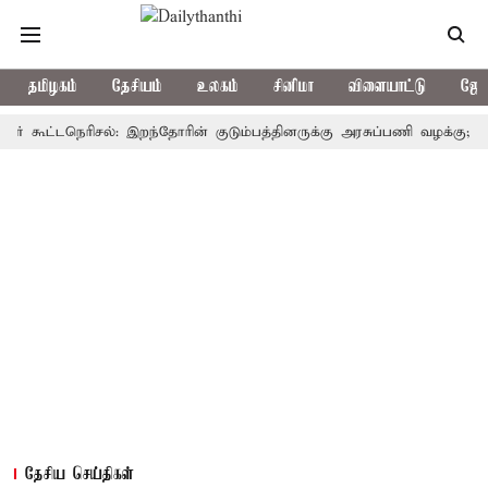
தமிழகம்
தேசியம்
உலகம்
சினிமா
விளையாட்டு
ஜோத
ட்டநெரிசல்: இறந்தோரின் குடும்பத்தினருக்கு அரசுப்பணி வழக்கு; வரும் 14ம
தேசிய செய்திகள்