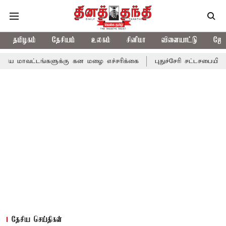
தமிழகம்
தேசியம்
உலகம்
சினிமா
விளையாட்டு
ஜோத
ங்களுக்கு கன மழை எச்சரிக்கை
புதுச்சேரி சட்டசபையில் வரும் 24ம்
தேசிய செய்திகள்