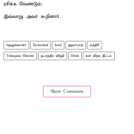
ரசிக்க வேண்டும்.
இவ்வாறு அவர் கூறினார்.
தெலுங்கானா
Hyderabad
hotel
ஐதராபாத்
மந்திரி
Telangana Minister
நட்சத்திர விடுதி
Drink
கள் விற்க திட்டம்
Show Comments