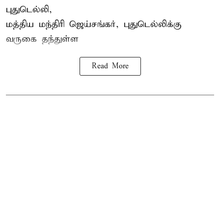
புதுடெல்லி,
மத்திய
மந்திரி ஜெய்சங்கர்
, புதுடெல்லிக்கு
வருகை தந்துள்ள
Read More