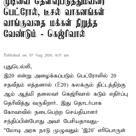
முடிவை தெளிவுபடுத்தும்வரை
பெட்ரோல், டீசல் வாகனங்கள்
வாங்குவதை மக்கள் நிறுத்த
வேண்டும் - கெஜ்ரிவால்
Published on
:
07 Aug 2026, 8:37 am
புதுடெல்லி,
இ20 என்று அழைக்கப்படும் பெட்ரோலில் 20
சதவீதம் எத்தனால் (E20) கலக்கும் திட்டத்திற்கு
ஆம் ஆத்மி தலைவர் கெஜ்ரிவால் கடும் எதிர்ப்பு
தெரிவித்து வருகிறார். இது தொடர்பாக
கோவாவில் நடைபெற்ற செய்தியாளர்
சந்திப்பின்போது அவர் பேசியதாவது;-
“மோடி அரசு நாடு முழுவதும் 'இ20’ எரிபொருள்