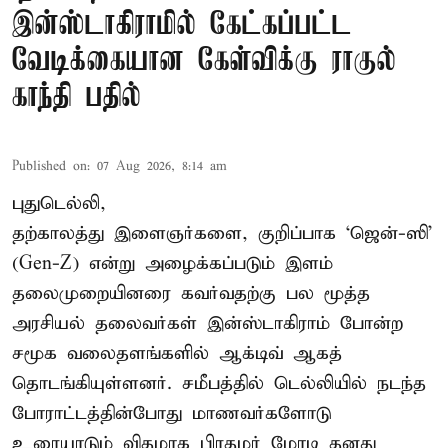
இன்ஸ்டாகிராமில் கேட்கப்பட்ட
வேடிக்கையான கேள்விக்கு ராகுல்
காந்தி பதில்
Published on
:
07 Aug 2026, 8:14 am
புதுடெல்லி,
தற்காலத்து இளைஞர்களை, குறிப்பாக ‘ஜென்-ஸி’
(Gen-Z) என்று அழைக்கப்படும் இளம்
தலைமுறையினரை கவர்வதற்கு பல மூத்த
அரசியல் தலைவர்கள் இன்ஸ்டாகிராம் போன்ற
சமூக வலைதளங்களில் ஆக்டிவ் ஆகத்
தொடங்கியுள்ளனர். சமீபத்தில் டெல்லியில் நடந்த
போராட்டத்தின்போது மாணவர்களோடு
உரையாடும் விதமாக பிரதமர் மோடி தனது