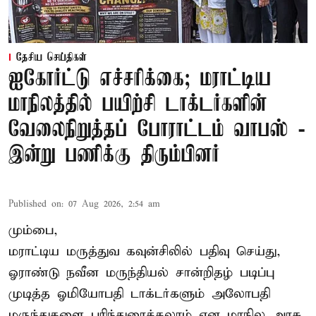
தேசிய செய்திகள்
ஐகோர்ட்டு எச்சரிக்கை; மராட்டிய
மாநிலத்தில் பயிற்சி டாக்டர்களின்
வேலைநிறுத்தப் போராட்டம் வாபஸ் -
இன்று பணிக்கு திரும்பினர்
Published on
:
07 Aug 2026, 2:54 am
மும்பை,
மராட்டிய மருத்துவ கவுன்சிலில் பதிவு செய்து,
ஓராண்டு நவீன மருந்தியல் சான்றிதழ் படிப்பு
முடித்த ஓமியோபதி டாக்டர்களும் அலோபதி
மருந்துகளை பரிந்துரைக்கலாம் என மாநில அரசு