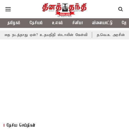
தமிழகம்
தேசியம்
உலகம்
சினிமா
விளையாட்டு
ஜோத
தாது ஏன்? உதயநிதி ஸ்டாலின் கேள்வி
த.வெ.க. அரசின் முதல் பட்ஜெட்
தேசிய செய்திகள்