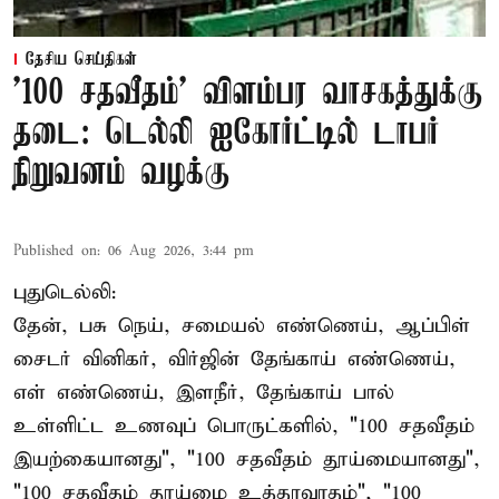
தேசிய செய்திகள்
'100 சதவீதம்' விளம்பர வாசகத்துக்கு
தடை: டெல்லி ஐகோர்ட்டில் டாபர்
நிறுவனம் வழக்கு
Published on
:
06 Aug 2026, 3:44 pm
புதுடெல்லி:
தேன், பசு நெய், சமையல் எண்ணெய், ஆப்பிள்
சைடர் வினிகர், விர்ஜின் தேங்காய் எண்ணெய்,
எள் எண்ணெய், இளநீர், தேங்காய் பால்
உள்ளிட்ட உணவுப் பொருட்களில், "100 சதவீதம்
இயற்கையானது", "100 சதவீதம் தூய்மையானது",
"100 சதவீதம் தூய்மை உத்தரவாதம்", "100