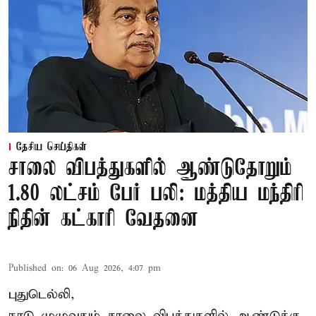
தேசிய செய்திகள்
சாலை விபத்துகளில் ஆண்டுதோறும்
1.80 லட்சம் பேர் பலி: மத்திய மந்திரி
நிதின் கட்காரி வேதனை
Published on
:
06 Aug 2026, 4:07 pm
புதுடெல்லி,
நாடு முழுவதும் சாலை விபத்துகளில் ஆண்டுக்கு