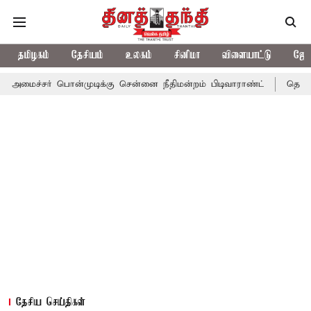
தமிழகம்
தேசியம்
உலகம்
சினிமா
விளையாட்டு
ஜோத
பொன்முடிக்கு சென்னை நீதிமன்றம் பிடிவாராண்ட்
தொலைநோக்கு பார்
தேசிய செய்திகள்