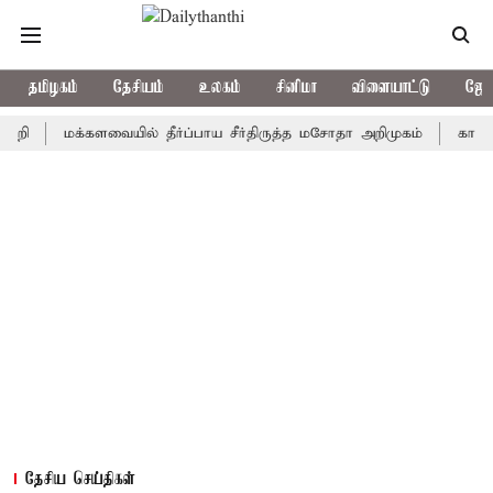
தமிழகம்
தேசியம்
உலகம்
சினிமா
விளையாட்டு
ஜோத
மக்களவையில் தீர்ப்பாய சீர்திருத்த மசோதா அறிமுகம்
காவிரி நீர் 
தேசிய செய்திகள்