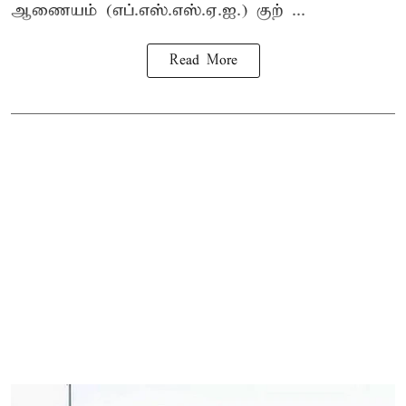
ஆணையம் (எப்.எஸ்.எஸ்.ஏ.ஐ.) குற் ...
Read More