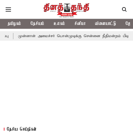
தமிழகம்
தேசியம்
உலகம்
சினிமா
விளையாட்டு
ஜோத
ன்னாள் அமைச்சர் பொன்முடிக்கு சென்னை நீதிமன்றம் பிடிவாராண்ட்
தேசிய செய்திகள்