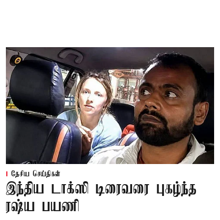
தேசிய செய்திகள்
இந்திய டாக்ஸி டிரைவரை புகழ்ந்த
ரஷ்ய பயணி