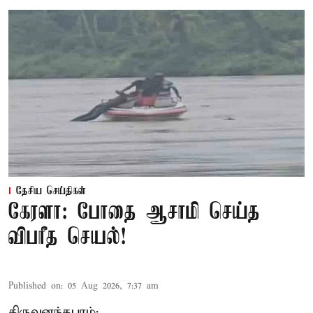
தேசிய செய்திகள்
கேரளா: போதை ஆசாமி செய்த
விபரீத செயல்!
Published on
:
05 Aug 2026, 7:37 am
திருவனந்தபுரம்: