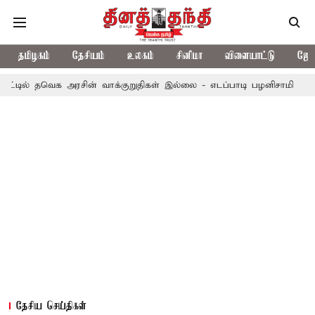
தமிழகம்
தேசியம்
உலகம்
சினிமா
விளையாட்டு
ஜோத
ெக அரசின் வாக்குறுதிகள் இல்லை - எடப்பாடி பழனிசாமி
2 மணிநேரம்
தேசிய செய்திகள்