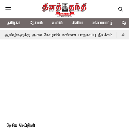
தமிழகம்
தேசியம்
உலகம்
சினிமா
விளையாட்டு
ஜோத
க்கு ரூ.600 கோடியில் மண்வள பாதுகாப்பு இயக்கம்
விவசாயிகளுக்கா
தேசிய செய்திகள்