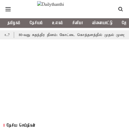
தமிழகம்
தேசியம்
உலகம்
சினிமா
விளையாட்டு
ஜோத
80-வது சுதந்திர தினம்: கோட்டை கொத்தளத்தில் முதல் முறையாக தேசி
தேசிய செய்திகள்