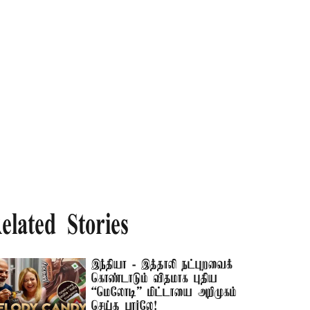
elated Stories
இந்தியா - இத்தாலி நட்புறவைக்
கொண்டாடும் விதமாக புதிய
“மெலோடி” மிட்டாயை அறிமுகம்
செய்த பார்லே!