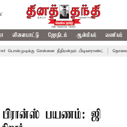
TV
மா
விளையாட்டு
ஜோதிடம்
ஆன்மிகம்
வணிகம்
முடிக்கு சென்னை நீதிமன்றம் பிடிவாராண்ட்
தொலைநோக்கு ப
 பிரான்ஸ் பயணம்: ஜி