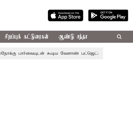
சிறப்புக் கட்டுரைகள்
ஆண்டு சந்தா
ார்வையுடன் கூடிய வேளாண் பட்ஜெட்: முதல்-அமைச்சர் விஜய்