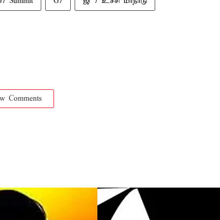
G7 Summit
G7
ஜி 7 உச்சி மாநாடு
ow Comments