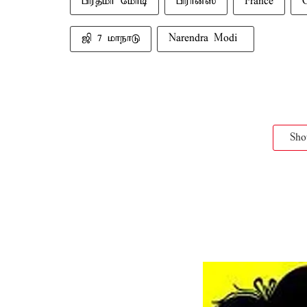
பிரதமர் மோடி
பிரான்ஸ்
France
ஜி 7 மாநாடு
Sh