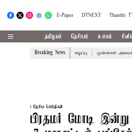
E-Paper
DTNEXT
Thanthi 
தமிழகம்
தேசியம்
உலகம்
சினி
Breaking News
கு முதல்-அமைச்சர் விஜய் அழைப்பு
முன்னாள் அமைச்சர் பொன்
தேசிய செய்திகள்
பிரதமர் மோடி இன்று