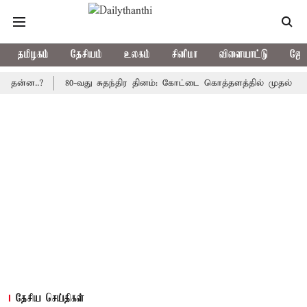
தமிழகம்
தேசியம்
உலகம்
சினிமா
விளையாட்டு
ஜோத
..?
80-வது சுதந்திர தினம்: கோட்டை கொத்தளத்தில் முதல் முறையாக 
தேசிய செய்திகள்