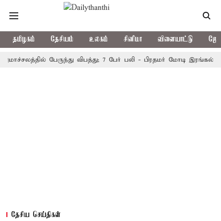
தமிழகம்
தேசியம்
உலகம்
சினிமா
விளையாட்டு
ஜோத
ச்சலத்தில் பேருந்து விபத்து; 7 பேர் பலி - பிரதமர் மோடி இரங்கல்
த
தேசிய செய்திகள்