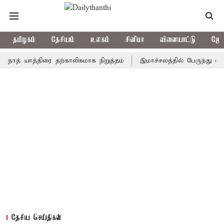
தமிழகம்
தேசியம்
உலகம்
சினிமா
விளையாட்டு
ஜோத
 யாத்திரை தற்காலிகமாக நிறுத்தம்
இமாச்சலத்தில் பேருந்து விபத்து; 
தேசிய செய்திகள்