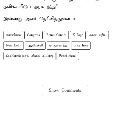
தவிக்கவிடும் அரசு இது".
இவ்வாறு அவர் தெரிவித்துள்ளார்.
காங்கிரஸ்
Congress
Rahul Gandhi
X Page
எக்ஸ் பதிவு
New Delhi
புதுடெல்லி
ராகுல்காந்தி
price hike
பெட்ரோல்-டீசல் விலை உயர்வு
Petrol-diesel
Show Comments