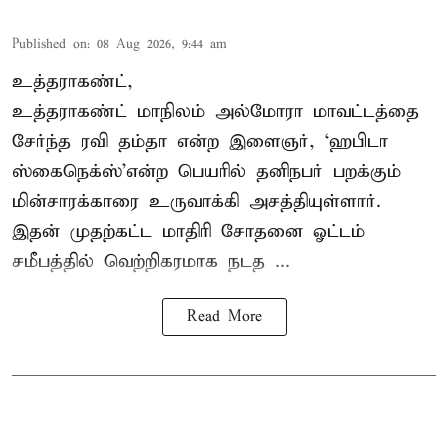
Published on
:
08 Aug 2026, 9:44 am
உத்தராகண்ட்,
உத்தராகண்ட் மாநிலம் அல்மோரா மாவட்டத்தை
சேர்ந்த ரவி தம்தா என்ற இளைஞர், ‘ஹபிடா
ஸ்கைநெக்ஸ்’என்ற பெயரில் தனிநபர்
பறக்கும்
மின்சாரக்காரை
உருவாக்கி அசத்தியுள்ளார்.
இதன் முதற்கட்ட மாதிரி சோதனை ஓட்டம்
சமீபத்தில் வெற்றிகரமாக நடத ...
Read More