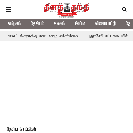
தமிழகம்
தேசியம்
உலகம்
சினிமா
விளையாட்டு
ஜோத
களுக்கு கன மழை எச்சரிக்கை
புதுச்சேரி சட்டசபையில் வரும் 24ம் தே
தேசிய செய்திகள்