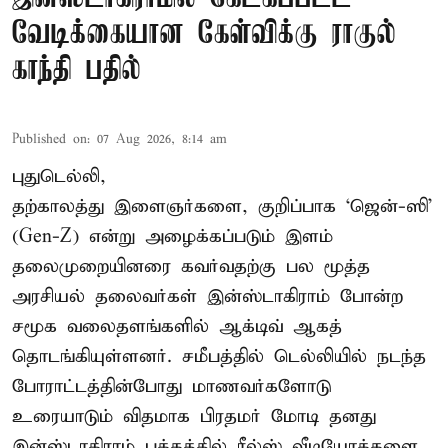
வேடிக்கையான கேள்விக்கு ராகுல்
காந்தி பதில்
Published on
:
07 Aug 2026, 8:14 am
புதுடெல்லி,
தற்காலத்து இளைஞர்களை, குறிப்பாக ‘ஜென்-ஸி’
(Gen-Z) என்று அழைக்கப்படும் இளம்
தலைமுறையினரை கவர்வதற்கு பல மூத்த
அரசியல் தலைவர்கள் இன்ஸ்டாகிராம் போன்ற
சமூக வலைதளங்களில் ஆக்டிவ் ஆகத்
தொடங்கியுள்ளனர். சமீபத்தில் டெல்லியில் நடந்த
போராட்டத்தின்போது மாணவர்களோடு
உரையாடும் விதமாக பிரதமர் மோடி தனது
இன்ஸ்டாகிராம் பக்கத்தில் ரீல்ஸ் வீடியோக்களை