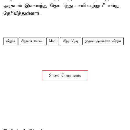
அரசுடன் இணைந்து தொடர்ந்து பணியாற்றும்" என்று
தெரிவித்துள்ளார்.
விஜய்
பிரதமர் மோடி
Modi
விஜய்Vijay
முதல் அமைச்சர் விஜய்
Show Comments