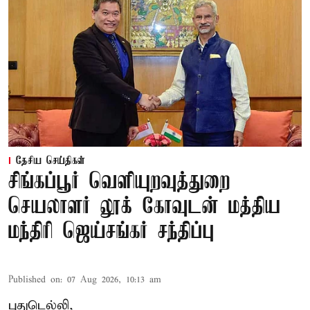
தேசிய செய்திகள்
சிங்கப்பூர் வெளியுறவுத்துறை
செயலாளர் லூக் கோவுடன் மத்திய
மந்திரி ஜெய்சங்கர் சந்திப்பு
Published on
:
07 Aug 2026, 10:13 am
புதுடெல்லி,